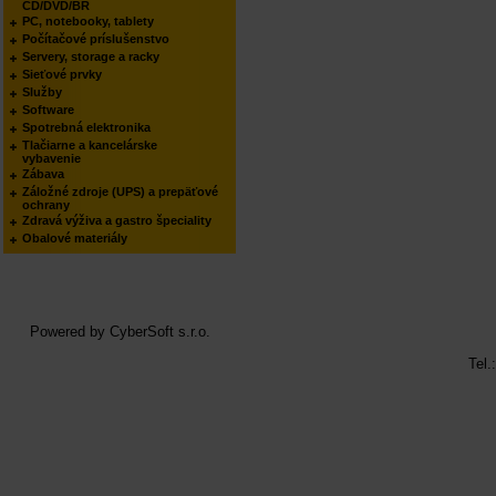
CD/DVD/BR
PC, notebooky, tablety
Počítačové príslušenstvo
Servery, storage a racky
Sieťové prvky
Služby
Software
Spotrebná elektronika
Tlačiarne a kancelárske
vybavenie
Zábava
Záložné zdroje (UPS) a prepäťové
ochrany
Zdravá výživa a gastro špeciality
Obalové materiály
Powered by
CyberSoft s.r.o.
Tel.