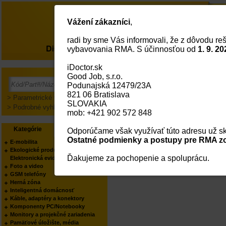
Vážení zákazníci
,
radi by sme Vás informovali, že z dôvodu reš
O nás
vybavovania RMA. S účinnosťou od
1. 9. 20
iDoctor.sk
Good Job, s.r.o.
Prihlásenie
Podunajská 12479/23A
821 06 Bratislava
> Parametrické vyhľadávanie
SLOVAKIA
> Podrobné vyhľadávanie
mob: +421 902 572 848
Kategórie
Výrobcovia
Odporúčame však využívať túto adresu už sk
Ostatné podmienky a postupy pre RMA zo
E-mobilita
Ekologické produkty
Ďakujeme za pochopenie a spoluprácu.
Elektronická evidencia tržieb
Foto a video
GSM telefóny
Herná zóna
Inteligentná domácnosť
Káble, adaptéry a konektory
Komponenty PC/Notebooky
Monitory a projekčné zariadenia
Pamäťové úložište, média