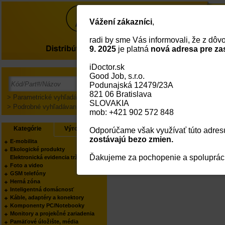
Vážení zákazníci
,
radi by sme Vás informovali, že z dô
O nás
9. 2025
je platná
nová adresa pre za
iDoctor.sk
Good Job, s.r.o.
Prihlásenie
Podunajská 12479/23A
821 06 Bratislava
> Parametrické vyhľadávanie
SLOVAKIA
> Podrobné vyhľadávanie
mob: +421 902 572 848
Kategórie
Výrobcovia
Odporúčame však využívať túto adresu
zostávajú bezo zmien.
E-mobilita
Ekologické produkty
Ďakujeme za pochopenie a spoluprác
Elektronická evidencia tržieb
Foto a video
GSM telefóny
Herná zóna
Inteligentná domácnosť
Káble, adaptéry a konektory
Komponenty PC/Notebooky
Monitory a projekčné zariadenia
Pamäťové úložište, média