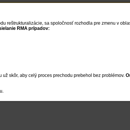
Home
RSS správy
vodu reštrukturalizácie, sa spoločnosť rozhodla pre zmenu v ob
Cenník
Vaše dokumenty
Vaša firma
Reklamácie
Košík
Prihlásenie
sielanie RMA prípadov:
Meno:
Heslo:
 už skôr, aby celý proces prechodu prebehol bez problémov.
O
|
Zabudnuté heslo
|
Registrácia
Zapamätať heslo
Prihlásenie
u.