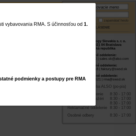
Meno:
Mapa stránky
Kontakt
Heslo:
zapamätať heslo
lasti vybavovania RMA. S účinnosťou od
1.
PRIHLÁSENIE
ALSO Technology Slovakia s. r. o.
Studená 5, 821 04 Bratislava
Slovenská republika
Obchodné oddelenie:
+421 2 48 200 500 |
sales.sk@also.com
Fakturačné oddelenie:
+421 2 48 200 518 |
faktury@swsd.sk
Reklamačné oddelenie:
statné podmienky a postupy pre RMA
+421 2 48 200 521 |
rma@swsd.sk
Prevádzková doba ALSO (po-pia)
Obchodné oddelenie
8:30 - 17:00
Produktoví manažéri
8:30 - 17:00
Pokladňa
8:30 - 17:00
Reklamačné oddelenie
8:30 - 17:00
Osobné odbery
8:30 - 17:00