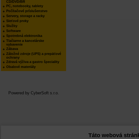
CD/DVD/BR
PC, notebooky, tablety
Počítačové príslušenstvo
Servery, storage a racky
Sieťové prvky
Služby
Software
Spotrebná elektronika
Tlačiarne a kancelárske
vybavenie
Zábava
Záložné zdroje (UPS) a prepäťové
ochrany
Zdravá výživa a gastro špeciality
Obalové materiály
Powered by
CyberSoft s.r.o.
Táto webová strán