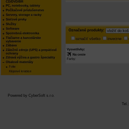
CD/DVD/BR
PC, notebooky, tablety
Počítačové príslušenstvo
Servery, storage a racky
Sieťové prvky
Služby
Označené
Software
Označené produkty:
produkty
Spotrebná elektronika
Tlačiarne a kancelárske
označiť všetko
inverzne
vybavenie
Zábava
Vysvetlivky:
Záložné zdroje (UPS) a prepäťové
ochrany
Na ceste
Zdravá výživa a gastro špeciality
Farby:
Obalové materiály
Folie
Klopové krabice
Powered by
CyberSoft s.r.o.
Tel.