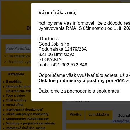
Vážení zákazníci
,
radi by sme Vás informovali, že z dôvodu reš
O nás
vybavovania RMA. S účinnosťou od
1. 9. 20
iDoctor.sk
Hlavná Strana
Obalové Materiály
Good Job, s.r.o.
Folie
Klo
Podunajská 12479/23A
821 06 Bratislava
> Parametrické vyhľadávanie
SLOVAKIA
> Podrobné vyhľadávanie
mob: +421 902 572 848
Obalové materiály
Kategórie
Výrobcovia
Odporúčame však využívať túto adresu už sk
Ostatné podmienky a postupy pre RMA zo
E-mobilita
Ekologické produkty
Výrobci
Ďakujeme za pochopenie a spoluprácu.
Elektronická evidencia tržieb
Foto a video
VŠETCI
GSM telefóny
ROLOFOL
Herná zóna
Inteligentná domácnosť
Káble, adaptéry a konektory
Všetko
Len skladom
Zobrazi
Komponenty PC/Notebooky
kategórie
Monitory a projekčné zariadenia
Pamäťové úložište, média