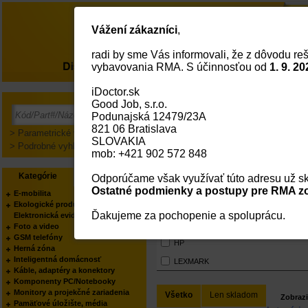
Vážení zákazníci
,
radi by sme Vás informovali, že z dôvodu reš
O nás
vybavovania RMA. S účinnosťou od
1. 9. 20
iDoctor.sk
Hlavná Strana
Služby
Good Job, s.r.o.
On-Site Support
Pre
Podunajská 12479/23A
821 06 Bratislava
> Parametrické vyhľadávanie
SLOVAKIA
> Podrobné vyhľadávanie
mob: +421 902 572 848
Služby
Kategórie
Výrobcovia
Odporúčame však využívať túto adresu už sk
Ostatné podmienky a postupy pre RMA zo
Výrobci
E-mobilita
Ekologické produkty
VŠETCI
Ďakujeme za pochopenie a spoluprácu.
Elektronická evidencia tržieb
APC
Foto a video
DELL
GSM telefóny
HP
Herná zóna
Inteligentná domácnosť
LEXMARK
Káble, adaptéry a konektory
Komponenty PC/Notebooky
Monitory a projekčné zariadenia
Všetko
Len skladom
Zobrazi
Pamäťové úložište, média