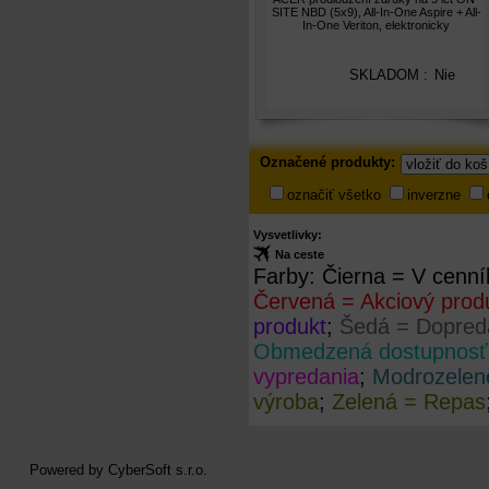
SITE NBD (5x9), All-In-One Aspire + All-
Veriton, elektronicky
In-One Veriton, elektronicky
SKLADOM :
Nie
Označené
Označené produkty:
produkty
označiť všetko
inverzne
Vysvetlivky:
Na ceste
Farby:
Čierna = V cenní
Červená = Akciový prod
produkt
;
Šedá = Dopreda
Obmedzená dostupnosť
vypredania
;
Modrozelen
výroba
;
Zelená = Repas
Powered by
CyberSoft s.r.o.