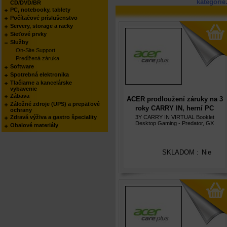
kategórie
CD/DVD/BR
PC, notebooky, tablety
Počítačové príslušenstvo
Servery, storage a racky
Sieťové prvky
Služby
On-Site Support
Predĺžená záruka
Software
Spotrebná elektronika
Tlačiarne a kancelárske
vybavenie
Zábava
ACER prodloužení záruky na 3
Záložné zdroje (UPS) a prepäťové
roky CARRY IN, herní PC
ochrany
Nitro/Predator/Aspire s
Zdravá výživa a gastro špeciality
3Y CARRY IN VIRTUAL Booklet
Desktop Gaming - Predator, GX
Obalové materiály
GTX/RTX kartou, elektronicky
(virtual)
SKLADOM :
Nie