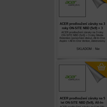
ACER prodloužení záruky na 3
roky ON-SITE NBD (5x9) + 3
roky Media Retention
ACER prodloužení záruky na 3 roky
ON-SITE NBD (5x9) + 3 roky Media
(ponechání disku), elektronicky
Retention (ponechání disku), All-In-One
Aspire + All-In-One Veriton, elektronicky
SKLADOM :
Nie
ACER prodloužení záruky na 5
let ON-SITE NBD (5x9), All-In-
One Aspire + All-In-One
ACER prodloužení záruky na 5 let ON-