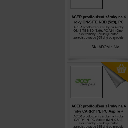
ACER prodloužení záruky na 4
roky ON-SITE NBD (5x9), PC
All-In-One, elektronicky
ACER prodloužení záruky na 4 roky
ON-SITE NBD (5x9), PC All-In-One,
elektronicky Záruku je nutné
zaregistrovat do 365 dnů od prodeje
produktu koncovému zákazníkovi, v
opačném případě nebude prodloužená
SKLADOM :
Nie
záruka akceptována. Služba Acer Care
Plus
ACER prodloužení záruky na 4
roky CARRY IN, PC Aspire +
Veriton (M,N,X,S,L),
ACER prodloužení záruky na 4 roky
CARRY IN, PC Veriton (M,N,X,S,L),
elektronicky
elektronicky Záruku je nutné
zaregistrovat do 365 dnů od prodeje