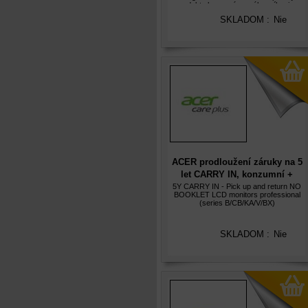
produktu koncovému zákazníkovi, v
opačném případě nebude prodloužená
SKLADOM :
Nie
záruka akceptována. Služba Acer Care
Pl
ACER prodloužení záruky na 5
let CARRY IN, konzumní +
profesionální monitory, (ne pro
5Y CARRY IN - Pick up and return NO
BOOKLET LCD monitors professional
herní), elektronicky
(series B/CB/KA/V/BX)
SKLADOM :
Nie