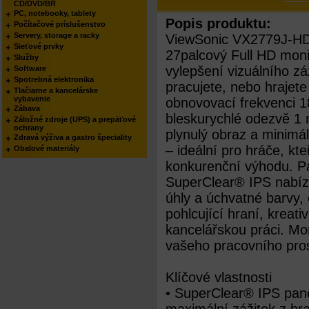
CD/DVD/BR
PC, notebooky, tablety
Popis produktu:
Počítačové príslušenstvo
Servery, storage a racky
ViewSonic VX2779J-HD-
Sieťové prvky
27palcový Full HD moni
Služby
vylepšení vizuálního zá
Software
Spotrebná elektronika
pracujete, nebo hrajete
Tlačiarne a kancelárske
vybavenie
obnovovací frekvenci 1
Zábava
bleskurychlé odezvě 1
Záložné zdroje (UPS) a prepäťové
ochrany
plynulý obraz a minimá
Zdravá výživa a gastro špeciality
– ideální pro hráče, kteř
Obalové materiály
konkurenční výhodu. Pa
SuperClear® IPS nabízí
úhly a úchvatné barvy, 
pohlcující hraní, kreativ
kancelářskou práci. M
vašeho pracovního prost
Klíčové vlastnosti
• SuperClear® IPS panel