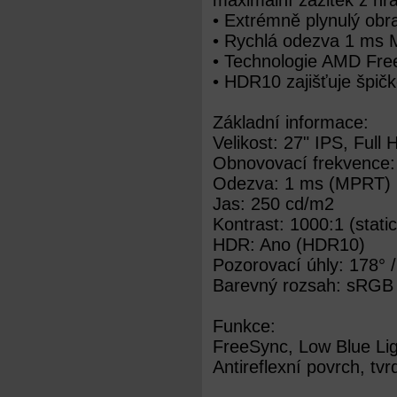
maximální zážitek z hr
• Extrémně plynulý obr
• Rychlá odezva 1 ms M
• Technologie AMD Free
• HDR10 zajišťuje špič
Základní informace:
Velikost: 27" IPS, Full
Obnovovací frekvence:
Odezva: 1 ms (MPRT)
Jas: 250 cd/m2
Kontrast: 1000:1 (stat
HDR: Ano (HDR10)
Pozorovací úhly: 178° 
Barevný rozsah: sRGB
Funkce:
FreeSync, Low Blue Lig
Antireflexní povrch, tv