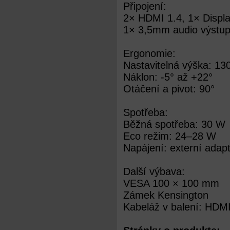
Připojení:
2× HDMI 1.4, 1× Displ
1× 3,5mm audio výstu
Ergonomie:
Nastavitelná výška: 1
Náklon: -5° až +22°
Otáčení a pivot: 90°
Spotřeba:
Běžná spotřeba: 30 W
Eco režim: 24–28 W
Napájení: externí adap
Další výbava:
VESA 100 × 100 mm
Zámek Kensington
Kabeláž v balení: HDMI