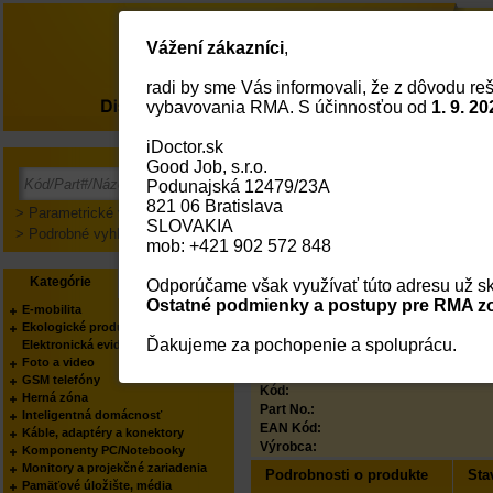
Vážení zákazníci
,
radi by sme Vás informovali, že z dôvodu reš
O nás
vybavovania RMA. S účinnosťou od
1. 9. 20
iDoctor.sk
Good Job, s.r.o.
Produkt je vyradený!
Podunajská 12479/23A
821 06 Bratislava
Produkt už nie je v našej ponuke.
> Parametrické vyhľadávanie
Kontaktujte, prosím, manažéra produktu:
SLOVAKIA
> Podrobné vyhľadávanie
mob: +421 902 572 848
Tomáš Ontkóc
Tomas.Ontkoc@also.com
Kategórie
Výrobcovia
Odporúčame však využívať túto adresu už sk
Ostatné podmienky a postupy pre RMA zo
E-mobilita
Ekologické produkty
Viewsonic herní VX2
Ďakujeme za pochopenie a spoluprácu.
Elektronická evidencia tržieb
IPS/1920x1080@180Hz
Foto a video
Status
GSM telefóny
Kód:
Herná zóna
Part No.:
Inteligentná domácnosť
EAN Kód:
Káble, adaptéry a konektory
Výrobca:
Komponenty PC/Notebooky
Monitory a projekčné zariadenia
Podrobnosti o produkte
Sta
Pamäťové úložište, média